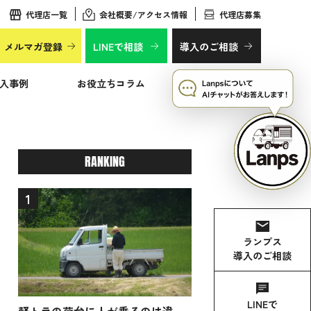
代理店一覧
会社概要/アクセス情報
代理店募集
メルマガ登録
LINEで相談
導入のご相談
入事例
お役立ちコラム
よくあるご質問
RANKING
1
ランプス
導入のご相談
LINEで