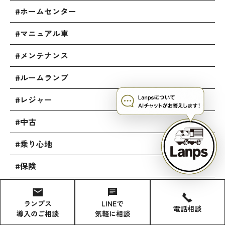
#ホームセンター
#マニュアル車
#メンテナンス
#ルームランプ
#レジャー
#中古
#乗り心地
#保険
#内装
ランプス
LINEで
電話相談
#利便性
導入のご相談
気軽に相談