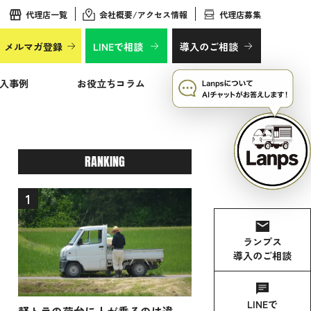
代理店一覧
会社概要/アクセス情報
代理店募集
メルマガ登録
LINEで相談
導入のご相談
入事例
お役立ちコラム
よくあるご質問
RANKING
1
ランプス
導入のご相談
LINEで